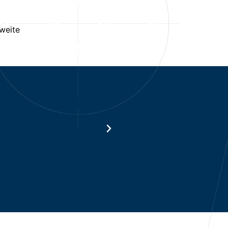
weite
risch oder hydraulisch