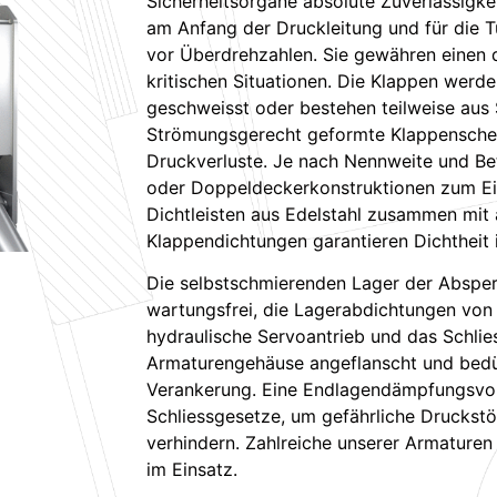
Sicherheitsorgane absolute Zuverlässigke
am Anfang der Druckleitung und für die 
vor Überdrehzahlen. Sie gewähren einen 
kritischen Situationen. Die Klappen werd
geschweisst oder bestehen teilweise aus
Strömungsgerecht geformte Klappensche
Druckverluste. Je nach Nennweite und B
oder Doppeldeckerkonstruktionen zum Ei
Dichtleisten aus Edelstahl zusammen mit
Klappendichtungen garantieren Dichtheit i
Die selbstschmierenden Lager der Absper
wartungsfrei, die Lagerabdichtungen von
hydraulische Servoantrieb und das Schlie
Armaturengehäuse angeflanscht und bedür
Verankerung. Eine Endlagendämpfungsvor
Schliessgesetze, um gefährliche Druckstö
verhindern. Zahlreiche unserer Armaturen 
im Einsatz.