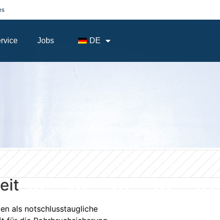
es
rvice
Jobs
DE
eit
n als notschlusstaugliche