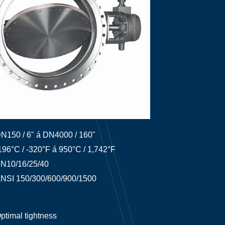
N150 / 6" á DN4000 / 160"
196°C / -320°F á 950°C / 1,742°F
N10/16/25/40
NSI 150/300/600/900/1500
ptimal tightness