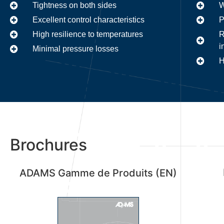
Tightness on both sides
W
Excellent control characteristics
P
High resilience to temperatures
R
i
Minimal pressure losses
H
Brochures
ADAMS Gamme de Produits (EN)