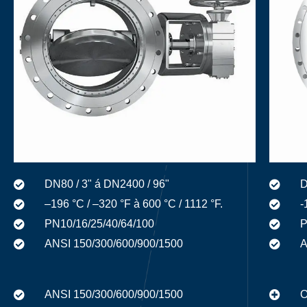
DN80 / 3" á DN2400 / 96"
D
–196 °C / –320 °F à 600 °C / 1112 °F.
-
PN10/16/25/40/64/100
P
ANSI 150/300/600/900/1500
A
ANSI 150/300/600/900/1500
O