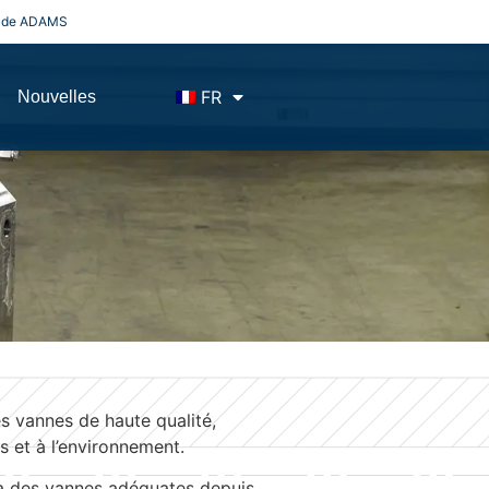
es de ADAMS
FR
Nouvelles
es vannes de haute qualité,
 et à l’environnement.
jà des vannes adéquates depuis