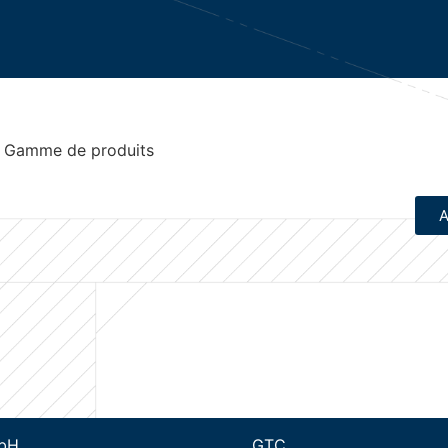
Gamme de produits
A
mbH
GTC