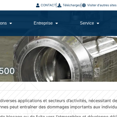
CONTACT
Téléchargez
Visiter d'autres sit
ions
Entreprise
Service
2500
iverses applications et secteurs d’activités, nécessitant d
annes peut entraîner des dommages importants aux individus
de blocage ou de fuite vers l’atmosphère et développe dé