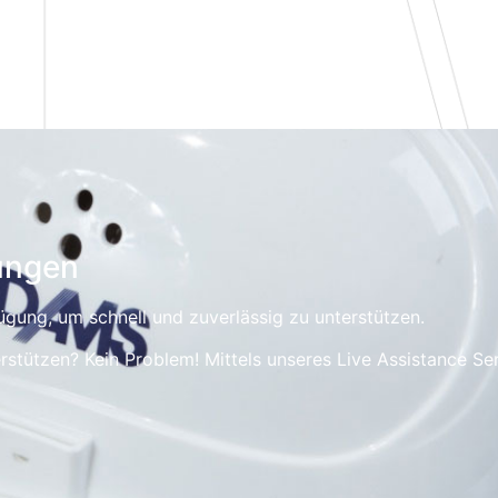
ungen
gung, um schnell und zuverlässig zu unterstützen.
erstützen? Kein Problem! Mittels unseres Live Assistance Se