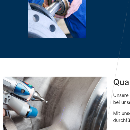
Qual
Unsere 
bei uns
Mit uns
durchfü