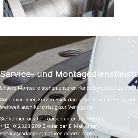
Service- und Montagedienstleist
Unsere Monteure stehen unseren Kunden weltweit zur Verfü
Sollen wir einen kurzen Blick darauf werfen, um Sie zu unt
weltweit auch kurzfristig zur Verfügung.
Sie können uns telefonisch unter der Nummer
+49 (0)2323 209 0 oder per E-Mail unter
service@adams-armaturen.de erreichen.